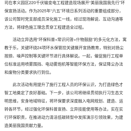
司在孝义园区220千伏输变电工程建造现场展开“美丽我国我先行”环
保宣扬活动。作为2025年“六五”环境日系列活动的重要组成部分，
该公司暂时党支部成员深化施工一线，经过现场解说、互动沟通等
方法，将绿色施工理念贯穿工程建造全过程。
活动立异选用“环保科普+常识问答+什物鼓励”的多元化方法，寓
教于乐，关键环绕24项环水保管控关键展开宣扬教育，特别对扬尘
按捺、噪声控制等关键环节进行具体解说。一起，催促施行工程单
位标准运用喷雾围挡、电动雾炮机等智能环保方法，保证降尘办法
和废物分类要求执行到位。
此次活动有用提升了施行工程人员的环保认识，为打造绿色才
智工地奠定了良好基础。下一步，该公司将继续贯彻执行习生态文
明思维，安身地域特征，将环保要求深度融入电网规划、建造、运
转各环节，经过强化环保科普宣扬、立异技能使用等办法，实在实
行环保职责，在推进动力清洁低碳转型中发挥演示引领效果，为建
造美丽我国贡献力量。