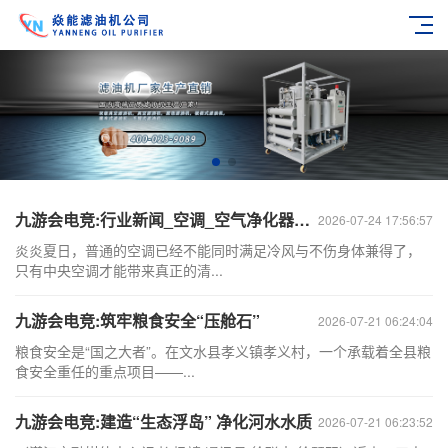
九游会电竞:行业新闻_空调_空气净化器_智慧空净频道_天极网
2026-07-24 17:56:57
炎炎夏日，普通的空调已经不能同时满足冷风与不伤身体兼得了，
只有中央空调才能带来真正的清...
九游会电竞:筑牢粮食安全“压舱石”
2026-07-21 06:24:04
粮食安全是“国之大者”。在文水县孝义镇孝义村，一个承载着全县粮
食安全重任的重点项目——...
九游会电竞:建造“生态浮岛” 净化河水水质
2026-07-21 06:23:52