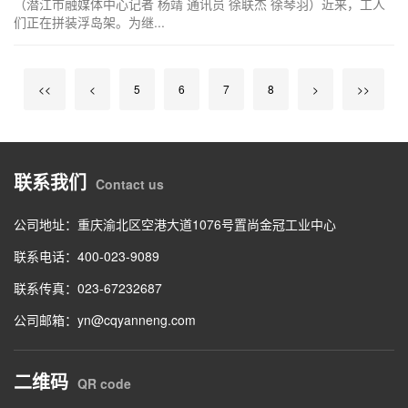
（潜江市融媒体中心记者 杨靖 通讯员 徐联杰 徐琴羽）近来，工人
们正在拼装浮岛架。为继...
<<
<
5
6
7
8
>
>>
联系我们
Contact us
公司地址：重庆渝北区空港大道1076号置尚金冠工业中心
联系电话：400-023-9089
联系传真：023-67232687
公司邮箱：yn@cqyanneng.com
二维码
QR code